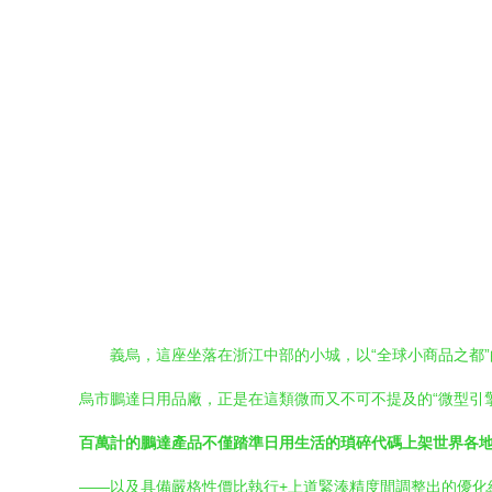
義烏，這座坐落在浙江中部的小城，以“全球小商品之都
烏市鵬達日用品廠，正是在這類微而又不可不提及的“微型引擎者
百萬計的鵬達產品不僅踏準日用生活的瑣碎代碼上架世界各
——以及具備嚴格性價比執行+上道緊湊精度間調整出的優化