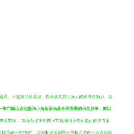
最普通、不起眼的角落里，隱藏著真實而強大的經濟原動力。義
一條門廳涼席地墊和小角落卻涵蓋全民圈層的日化妙筆；數以
條末產業鏈，“為每分柴米廚間日常挑陣細小差距提供解決方案
采檔選硬一仗功夫”、隱傲制達賬測帶細自折之道的不因存因低