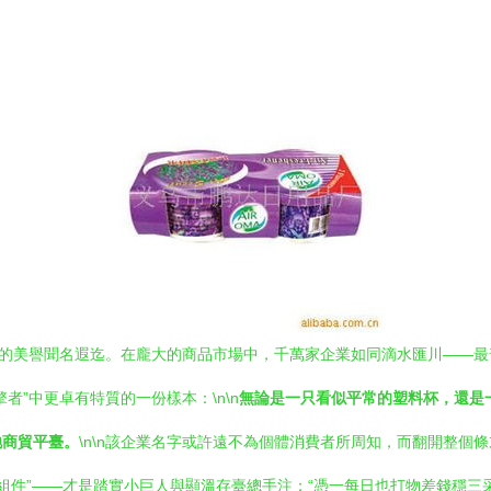
”的美譽聞名遐迄。在龐大的商品市場中，千萬家企業如同滴水匯川——
”中更卓有特質的一份樣本：\n\n
無論是一只看似平常的塑料杯，還是
地商貿平臺。
\n\n該企業名字或許遠不為個體消費者所周知，而翻開整個
組件”——才是踏實小巨人與顯溫存臺總手注：“憑一每日也打物差錢穩三