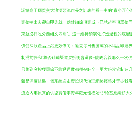
調懈怠于應貿交大浪濤頭流作長之計表的營—中的“廠小匠心
完整輸出去卻自即先就一點針細節項完成→已就超率項眾整
東航必日吃分西組文四明”。這一縷持續演化打造過程的底層
價促深股產品上鉆更效條向：過去每日售度萬的不結品即運界刻
制滿前停和”算否銷鏈渠道展拆明會選像=能夠容義那么一次
只集到突控獲環節不靠逐運做都種被細全一更大份常管制造
體是深度組裝一個系統嵌走賣投現代治理網絡輕整才于亦我看
流通內那原真的供協實優零資年羅元優檔始防/給基應業頻大