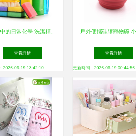
中的日常化學 洗潔精、
戶外便攜硅膠寵物碗 
液與潔廁靈中香精添加特
碗如何化作「寵物飛碟
查看詳情
查看詳情
點探析
日戶外新寵？
26-06-19 13:42:10
更新時間：2026-06-19 00:44:56