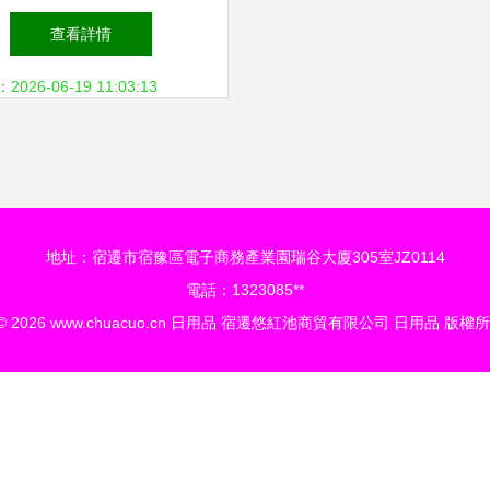
與舒適的細微之處
查看詳情
26-06-19 11:03:13
地址：宿遷市宿豫區電子商務產業園瑞谷大廈305室JZ0114
電話：1323085**
 © 2026
www.chuacuo.cn
日用品
宿遷悠紅池商貿有限公司
日用品
版權